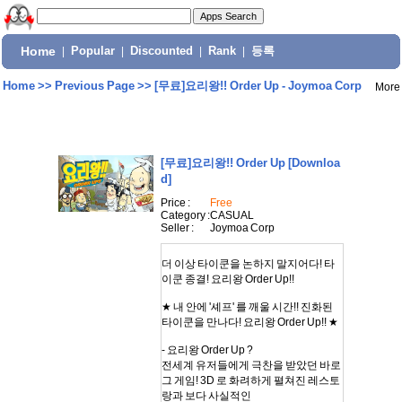
Home
|
Popular
|
Discounted
|
Rank
|
등록
Home
>>
Previous Page
>>
[무료]요리왕!! Order Up - Joymoa Corp
More
[무료]요리왕!! Order Up
[Downloa
d]
Price :
Free
Category :
CASUAL
Seller :
Joymoa Corp
더 이상 타이쿤을 논하지 말지어다! 타
이쿤 종결! 요리왕 Order Up!!
★ 내 안에 '셰프' 를 깨울 시간!! 진화된
타이쿤을 만나다! 요리왕 Order Up!! ★
- 요리왕 Order Up ?
전세계 유저들에게 극찬을 받았던 바로
그 게임! 3D 로 화려하게 펼쳐진 레스토
랑과 보다 사실적인