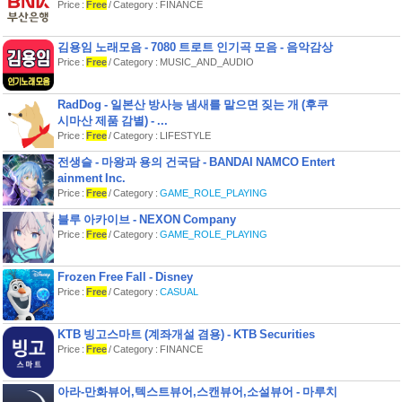
Price :
Free
/ Category : FINANCE
보다 리얼리티를 살려 재밌게 요리를 만
드실 수 있습니다.
김용임 노래모음 - 7080 트로트 인기곡 모음 - 음악감상
- 다양한 미니게임!
Price :
Free
/ Category : MUSIC_AND_AUDIO
'게임머니' 가 부족하시다구요? 걱정하
지 않으셔도 됩니다. 요리왕 Order Up
에서는 다양한
RadDog - 일본산 방사능 냄새를 맡으면 짖는 개 (후쿠
미니게임으로 게임머니를 충분히 얻으
시마산 제품 감별) - ...
실 수 있도록 되어 있습니다. 레스토랑
Price :
Free
/ Category : LIFESTYLE
을 운영하며
전생슬 - 마왕과 용의 건국담 - BANDAI NAMCO Entert
어느정도 자리를 잡았는데 한순간의 실
ainment Inc.
수로 금전이 부족하다!? 미니게임을 통
Price :
Free
/ Category :
GAME_ROLE_PLAYING
해서 충분히
극복이 가능하며 한번 씩 쉬어가는 타임
블루 아카이브 - NEXON Company
으로 머리도 식히고 돈도 버는 일석이조
Price :
Free
/ Category :
GAME_ROLE_PLAYING
의 효과를
Frozen Free Fall - Disney
Price :
Free
/ Category :
CASUAL
KTB 빙고스마트 (계좌개설 겸용) - KTB Securities
Price :
Free
/ Category : FINANCE
아라-만화뷰어,텍스트뷰어,스캔뷰어,소설뷰어 - 마루치