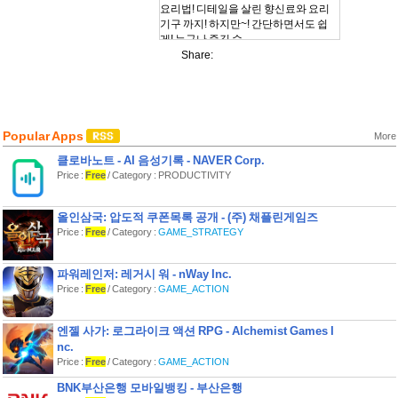
요리법! 디테일을 살린 향신료와 요리
기구 까지! 하지만~! 간단하면서도 쉽
게! 누구나 즐길 수
있는 타이쿤 게임 입니다.
Share:
- 다양한 레스토랑! 다양한 주방장들!
요리왕 Order Up 에서는 다양한 레스토
랑과 다양한 주방장들이 존재 합니다.
레스토랑에 따라서 양식, 일식, 중식 등
Popular Apps
More
요리 레시피들이 달라지며 칼을 전문적
으로 다루는
클로바노트 - AI 음성기록 - NAVER Corp.
주방장, 혹은 불을 전문적으로 다루는
Price :
Free
/ Category : PRODUCTIVITY
주방장 등 고유의 특성을 지닌 주방장들
이 다수 등장해
올인삼국: 압도적 쿠폰목록 공개 - (주) 채플린게임즈
사용자의 취향에 따라 다양한 요리를 만
Price :
Free
/ Category :
GAME_STRATEGY
드실 수 있습니다.
- 리얼리티를 느끼게 해주겠노라! 다양
파워레인저: 레거시 워 - nWay Inc.
한 요리법!
Price :
Free
/ Category :
GAME_ACTION
요리왕 Order Up 에서는 수많은 요리법
들이 존재 합니다.
썰기, 볶기, 튀기기, 굽기, 오븐요리, 면
엔젤 사가: 로그라이크 액션 RPG - Alchemist Games I
요리, 탕요리 등 그저 선택만 하면 만들
nc.
어 지던
Price :
Free
/ Category :
GAME_ACTION
기존의 타이쿤과 달리 썰기는 직접 썰
고, 탕요리는 휘휘 저어주고, 고기는 양
BNK부산은행 모바일뱅킹 - 부산은행
면으로 굽는 등