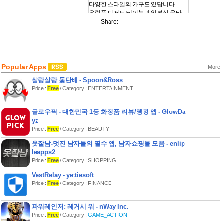
다양한 스타일의 가구도 있답니다.
유럽풍 디저트 테이블과 일본식 울타
리, 지중해 스타일의 오븐도 있어요!
Share:
앨리스 스타일의 정원을 꾸며 오후 차를
즐길 수도 있답니다!
귀여운 고양이 직원을 고용해보세요.
랙돌, 뱅갈, 치즈!
Popular Apps
More
게다가 성격이 특이한 주방장과도 사이
좋게 지내야 해요!
살랑살랑 돛단배 - Spoon&Ross
Price :
Free
/ Category : ENTERTAINMENT
열심히 경영한다면, 손님이 끊이지 않
을 거예요.
다양한 손님과 대화를 나눠보는 건 어때
글로우픽 - 대한민국 1등 화장품 리뷰/랭킹 앱 - GlowDa
요?
yz
싸우지 말고 그들의 이야기를 들어보세
Price :
Free
/ Category : BEAUTY
요!
옷잘남-멋진 남자들의 필수 앱, 남자쇼핑몰 모음 - enlip
대화와 편지를 통해 손님들의 이야기를
leapps2
이해하고, 한발 나아가 그들의 인생을
Price :
Free
/ Category : SHOPPING
바꿀 수도 있어요!
비밀스러운 이야기와 깜짝 놀랄 경력까
VestRelay - yettiesoft
지, 다양한 이야기가 있답니다.
Price :
Free
/ Category : FINANCE
이 모든 것이 화려하진 않지만 따뜻하고
귀여운 당신만의 고양이 식탁에서 펼쳐
파워레인저: 레거시 워 - nWay Inc.
집니다.
Price :
Free
/ Category :
GAME_ACTION