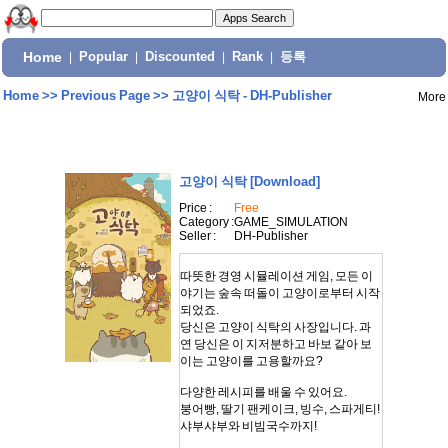
Home
|
Popular
|
Discounted
|
Rank
|
등록
Home
>>
Previous Page
>>
고양이 식탁 - DH-Publisher
More
고양이 식탁
[Download]
Price :
Free
Category :
GAME_SIMULATION
Seller :
DH-Publisher
따뜻한 경영 시뮬레이션 게임, 모든 이
야기는 숲속 떠돌이 고양이로부터 시작
되었죠.
당신은 고양이 식탁의 사장입니다. 과
연 당신은 이 지저분하고 바보 같아 보
이는 고양이를 고용할까요?
다양한 레시피를 배울 수 있어요.
붕어빵, 딸기 팬케이크, 빙수, 스파게티!
샤부샤부와 비빔국수까지!