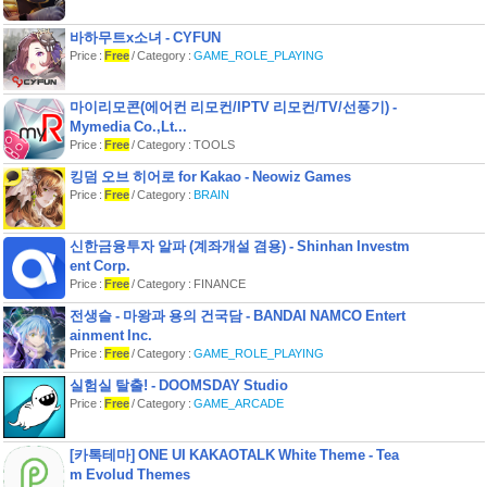
어서 사장님이 되어 당신의 이야기를 시
작해보세요!
바하무트x소녀 - CYFUN
Price :
Free
/ Category :
GAME_ROLE_PLAYING
[필수 권한]
단말기 내 프로그램 설치 및 데이터 저
장' 등을 위해 필요합니다.
마이리모콘(에어컨 리모컨/IPTV 리모컨/TV/선풍기) -
동영상 광고는
Mymedia Co.,Lt...
WRITE_EXTERNAL_STORAGE와
Price :
Free
/ Category : TOOLS
READ_EXTERNAL_STORAGE의 권
한이 필요합니다.
킹덤 오브 히어로 for Kakao - Neowiz Games
Price :
Free
/ Category :
BRAIN
Facebook:
https://www.facebook.com/animalrestaurantKR
Instagram:
신한금융투자 알파 (계좌개설 겸용) - Shinhan Investm
ent Corp.
Price :
Free
/ Category : FINANCE
전생슬 - 마왕과 용의 건국담 - BANDAI NAMCO Entert
ainment Inc.
Price :
Free
/ Category :
GAME_ROLE_PLAYING
실험실 탈출! - DOOMSDAY Studio
Price :
Free
/ Category :
GAME_ARCADE
[카톡테마] ONE UI KAKAOTALK White Theme - Tea
m Evolud Themes