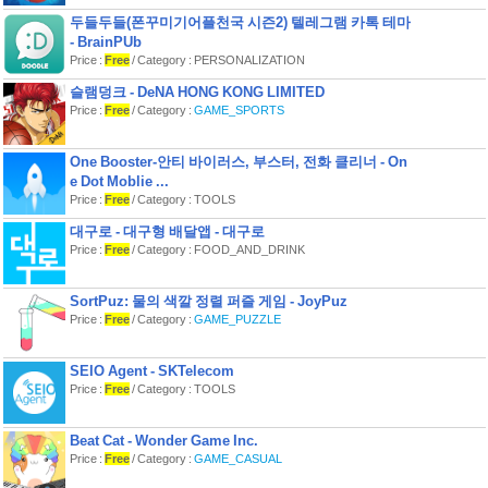
실 수 있습니다.
두들두들(폰꾸미기어플천국 시즌2) 텔레그램 카톡 테마
- BrainPUb
*본 앱은 의료기기가 아닙니다. 앱에서
제시하는 건강 점수, 운동, 영양 점수 및
Price :
Free
/ Category : PERSONALIZATION
혈관 건강 측정에 따른 결과는 참고용이
슬램덩크 - DeNA HONG KONG LIMITED
며, 질병의 진단, 치료, 경감, 처치 또는
Price :
Free
/ Category :
GAME_SPORTS
예방의 목적으로 활용될 수 없습니다.
앱 접근권한
One Booster-안티 바이러스, 부스터, 전화 클리너 - On
e Dot Moblie ...
필수적 접근권한
Price :
Free
/ Category : TOOLS
구글 피트니스 걸음수: 걸음수 실시간
측정
대구로 - 대구형 배달앱 - 대구로
Price :
Free
/ Category : FOOD_AND_DRINK
선택적 접근권한
카메라: 심혈관 건강 체크 및 결과 제공
위치정보: 상담 예약 병원/센터 위치 확
SortPuz: 물의 색깔 정렬 퍼즐 게임 - JoyPuz
Price :
Free
/ Category :
GAME_PUZZLE
SEIO Agent - SKTelecom
Price :
Free
/ Category : TOOLS
Beat Cat - Wonder Game Inc.
Price :
Free
/ Category :
GAME_CASUAL