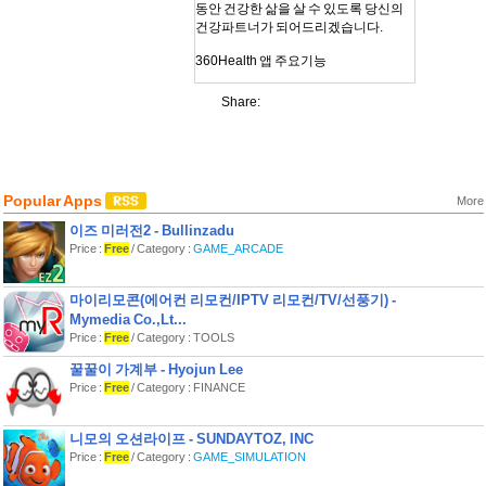
동안 건강한 삶을 살 수 있도록 당신의
건강파트너가 되어드리겠습니다.
360Health 앱 주요기능
건강체크 및 AI 헬스리포트
Share:
신체정보, 영양습관 및 운동습관을 입
력하면 AI가 분석한 나만의 헬스리포트
가 제공됩니다. 헬스리포트에서는 비만
도 및 주요 만성질환에 대한 위험도를
제공하고, AI가 추천하는 나의 영양과
Popular Apps
More
운동에 대한 가이드를 안내해드립니다.
이즈 미러전2 - Bullinzadu
혈관건강 10초 체크
Price :
Free
/ Category :
GAME_ARCADE
추가적인 장비 없이 스마트폰 카메라로
혈관건강을 측정할 수 있습니다. 현재
나의 심혈관 건강 위험도 뿐만 아니라
마이리모콘(에어컨 리모컨/IPTV 리모컨/TV/선풍기) -
향후 20년 이내 심혈관 위험도 제공해
Mymedia Co.,Lt...
드립니다
Price :
Free
/ Category : TOOLS
헬스케어 서비스
꿀꿀이 가계부 - Hyojun Lee
대형병원 진료예약부터 건강검진 우대,
Price :
Free
/ Category : FINANCE
전문의료진과의 1:1 건강상담까지 든
든한 헬스케어 서비스를 제공합니다.
니모의 오션라이프 - SUNDAYTOZ, INC
헬스케어 서비스 전용 콜센터 연결하기
와 모바일 서비스 예약까지 제공되어 더
Price :
Free
/ Category :
GAME_SIMULATION
욱 편리하게 헬스케어 서비스를 이용하