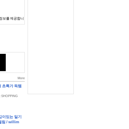
 정보를 제공합니
지원금(신용카드
.
능합니다.
다.
More
습니다. 좋은 정보
매 초특가 득템
y : SHOPPING
 깊이있는 일기
 페이지 안내
림 / willim