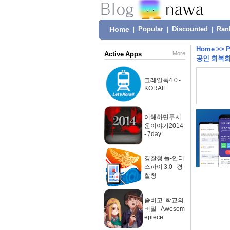
Home
|
Popular
|
Discounted
|
Ran
Home
>>
P
Active Apps
More
공인 회복희망
코레일톡4.0 -
KORAIL
이해하면무서
운이야기2014
- 7day
경찰청 폴-안티
스파이 3.0 - 경
찰청
좀비고: 학교의
비밀 - Awesom
epiece