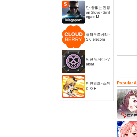
탄: 끝없는 전장
on Stove - Smil
egate M...
클라우드베리 -
SKTelecom
던전 워페어 - V
alsar
Popular 
던전워즈 - 스튜
디오 H