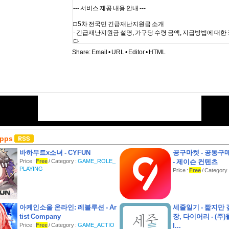
--- 서비스 제공 내용 안내 ---
□ 5차 전국민 긴급재난지원금 소개
- 긴급재난지원금 설명, 가구당 수령 금액, 지급방법에 대한
다.
- 상생 국민 지원금, 저소득층 소비 플러스 자금, 상생소비
Share:
Email
•
URL
•
Editor
•
HTML
캐쉬백), 소상공인 회복희망자금에 대한 정보를 제공합니다
□ 전국민 긴급재난지원금 사용처
- 긴급재난지원금에 대한 사용처 소개 및 안내를 제공합니다
- 긴급재난지원금에 대한 사용 제한 업종/가맹점 확인이 가
□ 전국민 긴급재난지원금 자주묻는질문
- 긴급재난지원금에 대한 자주 묻는 질문 및 답변을 제공합니
□ 전국민 긴급재난지원금 사용처 공유
Apps
- 게시판을 통해 지역별 재난지원금 사용처를 공유 할 수 있
를 서로 공유해보세요!
바하무트x소녀 - CYFUN
공구마켓 - 공동구
Price :
Free
/ Category :
GAME_ROLE_
- 제이슨 컨텐츠
□ 긴급재난지원금 선불카드 잔액조회
PLAYING
Price :
Free
/ Categor
- 신한/삼성/NH/BC 선불마드 잔액 조회가 가능합니다.
□ 긴급재난지원금 사용처 MAP
- 사용처 MAP 지원
아케인소울 온라인: 레볼루션 - Ar
세줄일기 - 짧지만
□ 긴급재난지원금 지자체별 지역사랑상품권,선불카드 신청
tist Company
장, 다이어리 - (주)윌
- 지자체별 지역사랑상품권,선불카드 링크를 제공합니다.
Price :
Free
/ Category :
GAME_ACTIO
I...