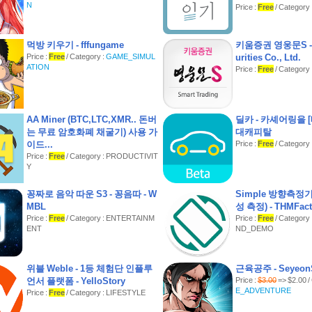
N
Price :
Free
/ Category
이 앱은 공공누리 제1유형 (출처표시, 상업적 이용 가능, 변
사용하여 제작되었으며, 개인이 만든 어플리케이션입니다. 
는 정치 기관을 대표하지 않습니다.
먹방 키우기 - fffungame
키움증권 영웅문S - 
Price :
Free
/ Category :
GAME_SIMUL
urities Co., Ltd.
★★ 긴급재난지원금 신청 방법 사용처를 '전국민 긴급재
ATION
Price :
Free
/ Category
서'를 통해서 모두 알아보세요 ★★
----
개발자 연락처 :
AA Miner (BTC,LTC,XMR.. 돈버
딜카 - 카셰어링을 [
는 무료 암호화폐 채굴기) 사용 가
대캐피탈
이드...
Price :
Free
/ Category
Price :
Free
/ Category : PRODUCTIVIT
Y
꽁짜로 음악 따운 S3 - 꽁음따 - W
Simple 방향측정
MBL
성 측정) - THMFact
Price :
Free
/ Category : ENTERTAINM
Price :
Free
/ Category
ENT
ND_DEMO
위블 Weble - 1등 체험단 인플루
근육공주 - SeyeonS
언서 플랫폼 - YelloStory
Price :
$3.00
=> $2.00 /
E_ADVENTURE
Price :
Free
/ Category : LIFESTYLE