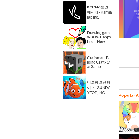
KARMA 보안
메신저 - Karma
lab Inc.
Drawing game
s-Draw Happy
Life- - New...
Craftsman: Bui
lding Craft - St
arGame...
니모의 오션라
이프 - SUNDA
YTOZ, INC
Popular 