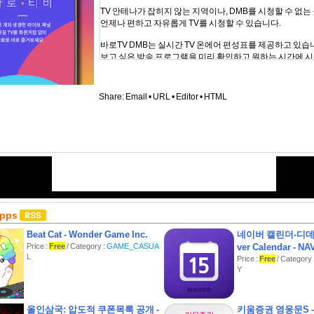
TV 안테나가 잡히지 않는 지역이나, DMB를 시청할 수 없
언제나 편하고 자유롭게 TV를 시청할 수 있습니다.
바로TV DMB는 실시간 TV 온에어 편성표를 제공하고 있습
보고 싶은 방송 프로그램을 미리 확인하고 원하는 시간에 
◎ 이용방법
Share:
Email
•
URL
•
Editor
•
HTML
1. 바로TV DMB 앱을 설치하고 실행합니다.
2. 방송국을 선택하고 하단에 채널을 선택합니다.
3. 팝업창이나, 전체 화면으로도 시청이 가능합니다.
4. 자주 보는 채널은 즐겨찾기로 저장하시면 편리하게 이용
5. 쉽고 편리하게 고화질 TV 시청
바로TV DMB는 회원가입 등의 불필요하고 복잡한 과정을
과감하게 생략하고 다양한 방송국을 통합하여
몇 번의 탭 만으로 사용자가 바로 티비 방송을 시청할 수 있
Apps
바로TV DMB는 모든 안드로이드 버전에 최적화하여 제작
사용자의 편의에 맞게 다양한 앱 내 편의 기능과
Beat Cat - Wonder Game Inc.
네이버 캘린더-디데
원활하고 편리한 시청을 위한 인터페이스를 제공합니다.
Price :
Free
/ Category :
GAME_CASUA
ver Calendar - NA
L
Price :
Free
/ Categor
Y
◎ 주의사항
바로TV DMB는 서버에 영상을 저장하지 않습니다.
또한 앱 설치 시 불필요한 권한을 요구하지 않는
올인삼국: 압도적 쿠폰목록 공개 -
키움증권 영웅문S - 