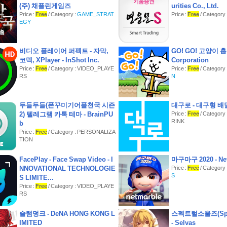
완전 무료 티비 보기 서비스입니다.
(주) 채플린게임즈
urities Co., Ltd.
바로TV DMB는 평생 무료로 시청이 가능한
Price :
Free
/ Category :
GAME_STRAT
Price :
Free
/ Category
착한 티비 어플입니다.
EGY
바로TV DMB는 수신채널의 상태에 따라, 일시적으로 일부
속도가 느려지거나 방송이 정지되는 현상이 발생할 수 있습
비디오 플레이어 퍼펙트 - 자막,
GO! GO! 고양이 홉
다양한 백업 채널을 운영하고 있으니, 시청이 가능한
코덱, XPlayer - InShot Inc.
Corporation
다른 채널을 시청하고 계시면 신속히 수정하겠습니다.
Price :
Free
/ Category : VIDEO_PLAYE
Price :
Free
/ Category 
RS
N
방송 채널은 계속적으로 추가될 예정입니다.
본 앱은 WIFI 환경에서 이용을 권장합니다.
두들두들(폰꾸미기어플천국 시즌
대구로 - 대구형 배
3G/4G/5G 등 데이터 서비스로 이용하실 경우
2) 텔레그램 카톡 테마 - BrainPU
Price :
Free
/ Categor
과다한 요금이 부과될 수 있습니다.
RINK
b
저작권 이슈가 있는 채널은 지원하지 않습니다.
Price :
Free
/ Category : PERSONALIZA
TION
인증된 공중파, 종합편성, 케이블 채널만을 제공하며,
불법 유해 채널 및 검증되지 않은 채널은 시청이 불가능합니
FacePlay - Face Swap Video - I
마구마구 2020 - Ne
본 앱은 인터넷상에서 수집된 다른 사이트에 대한 링크 정보
NNOVATIONAL TECHNOLOGIE
Price :
Free
/ Category 
으며,
S
S LIMITE...
미디어 파일을 저장하거나 업로드하지 않습니다.
Price :
Free
/ Category : VIDEO_PLAYE
**는 지원하지 않습니다.
RS
슬램덩크 - DeNA HONG KONG L
◎ 국내 방송사 채널
스펙트럴소울즈(Spect
IMITED
- Selvas