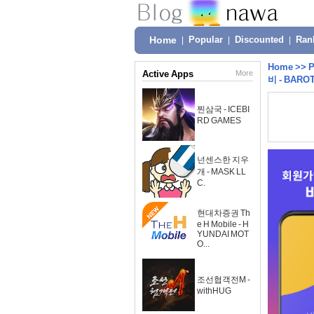
Home
|
Popular
|
Discounted
|
Ran
Home
>>
P
Active Apps
More
비 - BARO
찐삼국 - ICEBI
RD GAMES
넌센스한 지우
개 - MASK LL
C.
현대차증권 Th
e H Mobile - H
YUNDAI MOT
O...
조선협객전M -
withHUG