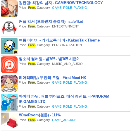
원펀맨: 최강의 남자 - GAMENOW TECHNOLOGY
이외의 다양한 추가 정보를 상대방에게
Price :
Free
/ Category :
GAME_ROLE_PLAYING
제공할 수 있습니다.
4. 국가 예방 접종 시스템으로 활용
- 코로나19 예방 접종 증명뿐만이 아닌
커플 각서 (오빠믿지 종결자) - safe4kid
모든 예방 접종을 증명할 수 있는 시스
Price :
Free
/ Category : ENTERTAINMENT
템으로 활용될 예정입니다.
5. 세계 각국 정부 및 단체가 자유롭게
사용 가능
여름 이야기 - 카카오톡 테마 - KakaoTalk Theme
- COOV의 기반이 되는 글로벌 예방 접
Price :
Free
/ Category : PERSONALIZATION
종 인증 솔루션을 세계 각국 정부 및 단
체에 무료로 공급합니다. 글로벌 호환
성을 통해 해외에서도 코로나19 예방
벨소리 컬러링 - 벨365 - 벨365 시즌2
접종 유무를 증명할 수 있습니다.
Price :
Free
/ Category : MUSIC_AND_AUDIO
[주요 기능]
페어리테일: 무한의 모험 - First Meet HK
1. 디지털 예방접종증명서의 발급 및 저
Price :
Free
/ Category :
GAME_ROLE_PLAYING
장
2. 일회용 QR 코드 생성으로 디지털 예
마이티 파워: 배틀 히어로즈. 매직 레전드. - PANORAM
방접종증명서 제출
IK GAMES LTD
3. 상대방 QR 코드 스캔을 통한 예방접
종증명서 검증
Price :
Free
/ Category :
GAME_ROLE_PLAYING
4. 예방 접종 사실 이외의 추가 정보 제
#OneRoom(원룸) - 111%
공 (이름, 생년월일, 국적 등)
Price :
Free
/ Category :
GAME_ARCADE
[질병관리청 콜센터 운영 시간 안내]