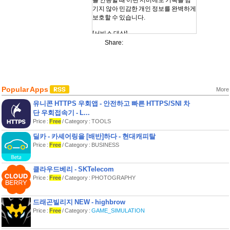
를 인증할 때 어떤 서버에도 기록을 남
기지 않아 민감한 개인 정보를 완벽하게
보호할 수 있습니다.
[서비스 대상]
Share:
휴대폰 본인인증이 가능한 대한민국 국
민이라면 누구나 코로나19 예방 접종
증명서를 발급받아 사용하실 수 있습니
다.
Popular Apps
More
*본인 명의의 휴대폰이 없는 사용자는
일부 기능 사용에 제약이 있을 수 있습
유니콘 HTTPS 우회앱 - 안전하고 빠른 HTTPS/SNI 차
니다(증명서 검증 기능만 사용 가능)
단 우회접속기 - L...
Price :
Free
/ Category : TOOLS
[주요 특징]
딜카 - 카셰어링을 [배반]하다 - 현대캐피탈
1. 완벽한 개인 정보 보호
Price :
Free
/ Category : BUSINESS
- 블록체인 기술 기반으로 사용 이력을
서버에 남기지 않아 프라이버시를 완벽
하게 보호합니다.
클라우드베리 - SKTelecom
2. 디지털 증명서의 제출 및 상대방 검증
Price :
Free
/ Category : PHOTOGRAPHY
- 디지털 증명서를 상대방에게 제출할
수 있을 뿐만 아니라 상대방의 증명서를
드래곤빌리지 NEW - highbrow
QR 스캔을 통해 검증할 수 있습니다.
3. 추가 정보 제공 기능을 통한 다양한
Price :
Free
/ Category :
GAME_SIMULATION
활용
- 사용자의 선택에 따라 백신 접종 사실