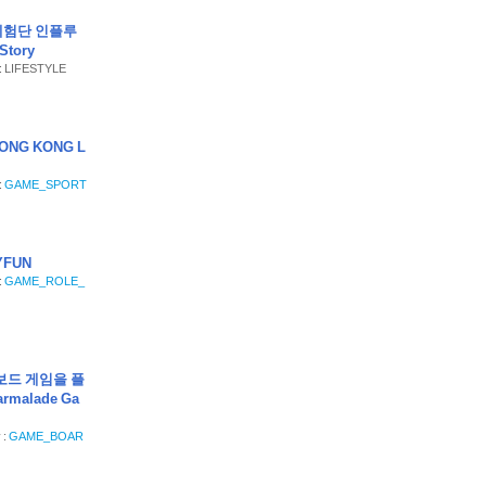
등 체험단 인플루
Story
 : LIFESTYLE
ONG KONG L
:
GAME_SPORT
YFUN
:
GAME_ROLE_
보드 게임을 플
rmalade Ga
 :
GAME_BOAR