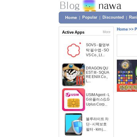
Home
|
Popular
|
Discounted
|
Ran
Home
>>
P
Active Apps
More
SOVS - 촬영부
탁 필수앱 - SO
VS Co., Lt...
DRAGON QU
EST III - SQUA
RE ENIX Co.,
L...
USIM Agent - L
G유플러스(LG
Uplus Corp...
블루라이트 차
단 - 시력보호
필터 - kim j...