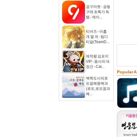
공구마켓 - 공동
구매 초특가 득
템 - 제이...
티어즈 - 아홉
개 열 개 - 팀디
티알(TeamD...
제작왕 김포지
VIP - 용사의 대
장간 - Cat...
Popular 
백학도사의로
또꿈해몽백과
(로또,로또꿈과
해...