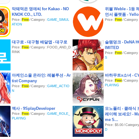
개발자 연락처 :
막돼먹은 영애씨 for Kakao - NO
위블 Weble - 1
KNOK CO., LTD.
언서 플랫폼 - Yello
Price :
Free
/ Category :
GAME_SIMUL
Price :
Free
/ Category
ATION
대구로 - 대구형 배달앱 - 대구로
슬램덩크 - DeNA H
Price :
Free
/ Category : FOOD_AND_D
IMITED
RINK
Price :
Free
/ Category 
S
아케인소울 온라인: 레볼루션 - Ar
바하무트x소녀 - C
tist Company
Price :
Free
/ Category 
PLAYING
Price :
Free
/ Category :
GAME_ACTIO
N
엑사 - 9SplayDeveloper
모노폴리 - 클래식 
Price :
Free
/ Category :
GAME_ROLE_
레이해 보세요! - Ma
PLAYING
me S...
Price : $5.00 / Category
D